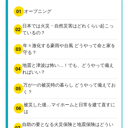
01
オープニング
日本では火災・自然災害はどれくらい起こっ
02
ているの？
年々激化する豪雨や台風 どうやって命と家を
03
守る？
地震と津波は怖い…！でも、どうやって備え
04
ればいい？
万が一の被災時の暮らし どうやって備えてお
05
く？
被災した後…マイホームと日常を建て直すに
06
は
自助の要となる火災保険と地震保険はどうい
07