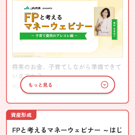
将来のお金、子育てしながら準備できて
いますか？
もっと見る
教育費・習い事・進学費用など、子育てには思っ
た以上にお金がかかるもの。 「いつ、どれくらい
必要？」「今から何を準備すればいい？」そんな
疑問を、FPがやさしく整理します。
資産形成
講師
FPと考えるマネーウェビナー ～はじ
CFP®・生活経済ジャーナリスト