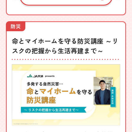
族が困らないために、今のうちに知っておきたい
考え方や準備があります。税理士が相続の基本
と、家族を想った備え方を生活に近い視点でわか
防災
りやすく解説します。
命とマイホームを守る防災講座 ～リ
講師
スクの把握から生活再建まで～
宮田房枝税理士事務所・税理士
宮田 房枝
詳しく見る