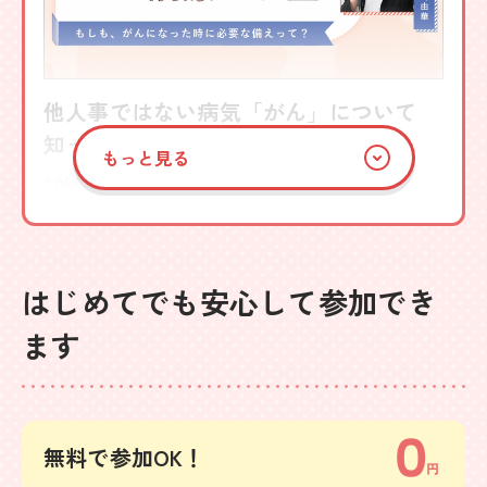
他人事ではない病気「がん」について
知っておきたいこと
もっと見る
“がん”になったとき、「どんな治療を受けるの
か」「いくらお金がかかるのか」「お金の困りご
とは何か」正しく知っていますか？
“がん”になったときの不安を少しでも減らすため
はじめてでも安心して参加でき
に今のうちから学んでおきましょう。
ます
講師
がんライフアドバイザー®
川崎 由華
無料で参加OK！