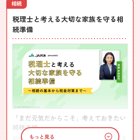
品・制度のことを知りたい方に向けた講座です。
相続
講師
税理士と考える大切な家族を守る相
CFP®・生活経済ジャーナリスト
続準備
和泉 昭子
詳しく見る
「まだ元気だからこそ」考えておきたい
相続の話
もっと見る
相続は、税金や制度の話だけではありません。 家