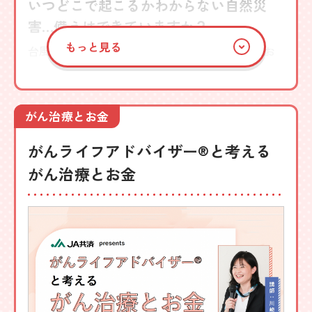
いつどこで起こるかわからない自然災
害…備えはできていますか？
もっと見る
台風や豪雨に伴う風水害は年々被害が拡大してお
り、ひとたび起こると大きな被害をもたらす地震
も絶えず起こり続けています。
身近に迫る災害からかけがえのない命と大切な財
がん治療とお金
産を守るため、平時の備えから避難時の心構え、
がんライフアドバイザー®と考える
被災後の生活の建て直し方まで、防災の専門家が
がん治療とお金
やさしく解説します。
講師
NPO法人プラス・アーツ理事長
永田 宏和
詳しく見る